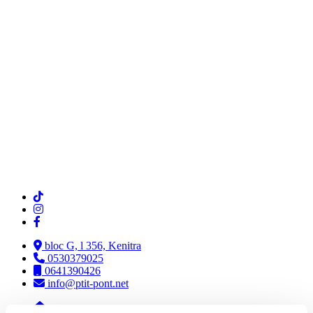
bloc G, l 356, Kenitra
0530379025
0641390426
info@ptit-pont.net