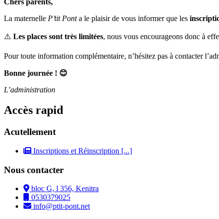
Chers parents,
La maternelle
P’tit Pont
a le plaisir de vous informer que les
inscripti
⚠️
Les places sont très limitées
, nous vous encourageons donc à effe
Pour toute information complémentaire, n’hésitez pas à contacter l’adm
Bonne journée ! 😊
L’administration
Accès rapid
Acutellement
Inscriptions et Réinscription
[...]
Nous contacter
bloc G, l 356, Kenitra
0530379025
info@ptit-pont.net