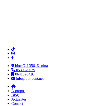
bloc G, l 356, Kenitra
0530379025
0641390426
info@ptit-pont.net
À propos
Blog
Actualités
Contact